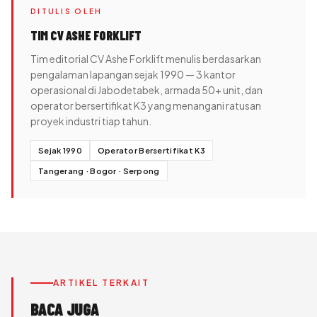
DITULIS OLEH
TIM CV ASHE FORKLIFT
Tim editorial CV Ashe Forklift menulis berdasarkan
pengalaman lapangan sejak 1990 — 3 kantor
operasional di Jabodetabek, armada 50+ unit, dan
operator bersertifikat K3 yang menangani ratusan
proyek industri tiap tahun.
Sejak 1990
Operator Bersertifikat K3
Tangerang · Bogor · Serpong
ARTIKEL TERKAIT
BACA JUGA