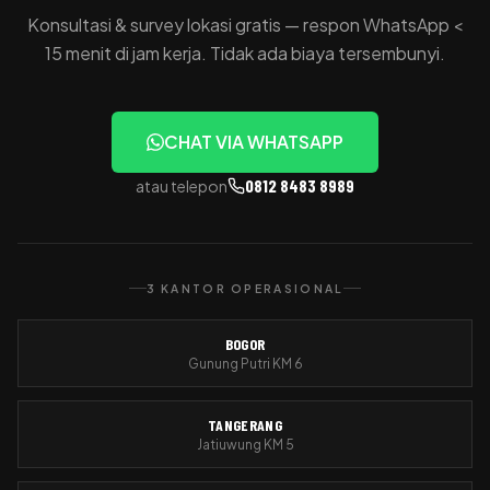
Konsultasi & survey lokasi gratis — respon WhatsApp <
15 menit di jam kerja. Tidak ada biaya tersembunyi.
CHAT VIA WHATSAPP
0812 8483 8989
atau telepon
3 KANTOR OPERASIONAL
BOGOR
Gunung Putri KM 6
TANGERANG
Jatiuwung KM 5