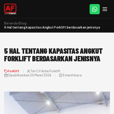
Beranda
›
Blog
›
5 Hal tentang kapasitas Angkut Forklift berdasarkan jenisnya
5 HAL TENTANG KAPASITAS ANGKUT
FORKLIFT BERDASARKAN JENISNYA
Forklift
Tim CV Ashe Forklift
Dipublikasikan 25 Maret 2026
3 menit baca