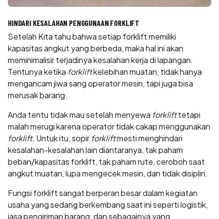
HINDARI KESALAHAN PENGGUNAAN FORKLIFT
Setelah Kita tahu bahwa setiap forklift memiliki
kapasitas angkut yang berbeda, maka hal ini akan
meminimalisir terjadinya kesalahan kerja di lapangan.
Tentunya ketika
forklift
kelebihan muatan, tidak hanya
mengancam jiwa sang operator mesin, tapi juga bisa
merusak barang.
Anda tentu tidak mau setelah menyewa
forklift
tetapi
malah merugi karena operator tidak cakap menggunakan
forklift.
Untuk itu, sopir
forklift
mesti menghindari
kesalahan-kesalahan lain diantaranya, tak paham
beban/kapasitas forklift, tak paham rute, ceroboh saat
angkut muatan, lupa mengecek mesin, dan tidak disiplin.
Fungsi forklift
sangat berperan besar dalam kegiatan
usaha yang sedang berkembang saat ini seperti logistik,
jasa pengiriman barang, dan sebagainya yang