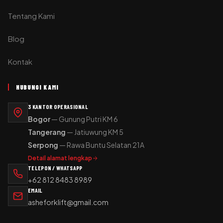
Tentang Kami
Blog
Kontak
HUBUNGI KAMI
3 KANTOR OPERASIONAL
Bogor
— Gunung Putri KM 6
Tangerang
— Jatiuwung KM 5
Serpong
— Rawa Buntu Selatan 21A
Detail alamat lengkap
TELEPON / WHATSAPP
+62 812 8483 8989
EMAIL
asheforklift@gmail.com