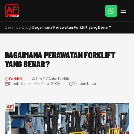
Beranda
›
Blog
›
Bagaimana Perawatan Forklift yang Benar?
BAGAIMANA PERAWATAN FORKLIFT
YANG BENAR?
Forklift
Tim CV Ashe Forklift
Dipublikasikan 25 Maret 2026
6 menit baca