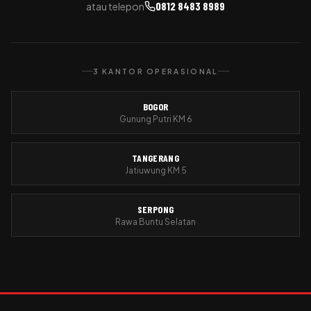
0812 8483 8989
atau telepon
3 KANTOR OPERASIONAL
BOGOR
Gunung Putri KM 6
TANGERANG
Jatiuwung KM 5
SERPONG
Rawa Buntu Selatan