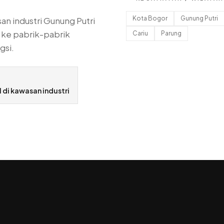
Kota Bogor
Gunung Putri
an industri Gunung Putri
t ke pabrik-pabrik
Cariu
Parung
gsi.
 di kawasan industri