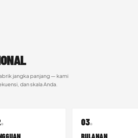
IONAL
pabrik jangka panjang — kami
ekuensi, dan skala Anda.
2
03
NGGUAN
BULANAN