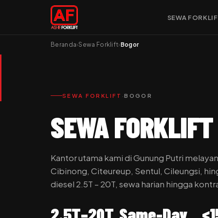
SEWA FORKLI
Beranda
›
Sewa Forklift
›
Bogor
·
SEWA FORKLIFT
BOGOR
SEWA FORKLIFT
Kantor utama kami di Gunung Putri melayan
Cibinong, Citeureup, Sentul, Cileungsi, hin
diesel 2.5T – 20T, sewa harian hingga kontr
2.5T–20T
Same-Day
<