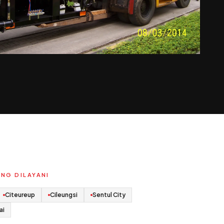
NG DILAYANI
Citeureup
Cileungsi
Sentul City
ai