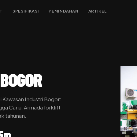
FT
SPESIFIKASI
PEMINDAHAN
ARTIKEL
 BOGOR
i Kawasan Industri Bogor:
gga Cariu. Armada forklift
ak tahunan.
15m