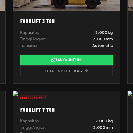
FORKLIFT 3 TON
Kapasitas
3.000 kg
Tinggi Angkat
3.000 mm
Transmisi
Automatic
TANYA UNIT INI
LIHAT SPESIFIKASI
MEDIUM-DUTY
FORKLIFT 7 TON
Kapasitas
7.000 kg
Tinggi Angkat
3.000 mm