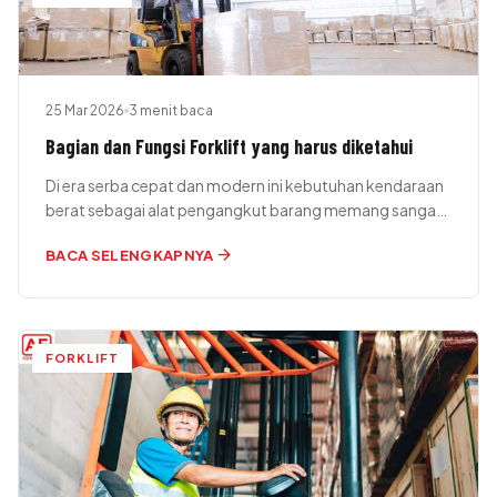
25 Mar 2026
3 menit baca
Bagian dan Fungsi Forklift yang harus diketahui
Di era serba cepat dan modern ini kebutuhan kendaraan
berat sebagai alat pengangkut barang memang sangat
diperlukan. Aktivitas bongkar muat…
arrow_forward
BACA SELENGKAPNYA
FORKLIFT