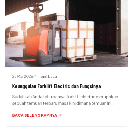
25 Mar 2026
4 menit baca
Keunggulan Forklift Electric dan Fungsinya
Sudahkah Anda tahu bahwa forklift electric merupakan
sebuah temuan terbaru masa kini dimana temuan ini
akan mempermudah kinerja manusia terutama…
arrow_forward
BACA SELENGKAPNYA