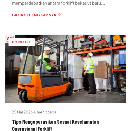
memperdebatkan antara forklift bekas vs baru.
Mengingat harga truk ini cukup mahal, tidak…
arrow_forward
BACA SELENGKAPNYA
FORKLIFT
25 Mar 2026
6 menit baca
Tips Mengoperasikan Sesuai Keselamatan
Operasional Forklift