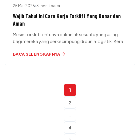
25 Mar 2026
3 menit baca
Wajib Tahu! Ini Cara Kerja Forklift Yang Benar dan
Aman
Mesin forklift tentunya bukanlah sesuatu yang asing
bagi mereka yang berkecimpung di dunia logistik. Kerap
disebut sebagai lift truck, forklift…
arrow_forward
BACA SELENGKAPNYA
PAGINASI
1
POS
2
…
4