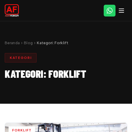
Beranda
chevron_right
Blog
chevron_right
Kategori:
Forklift
KATEGORI
KATEGORI:
FORKLIFT
FORKLIFT