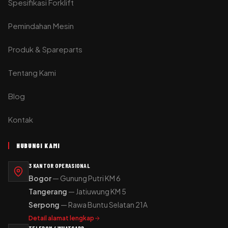
Spesifikasi Forklift
Pemindahan Mesin
Produk & Spareparts
Tentang Kami
Blog
Kontak
HUBUNGI KAMI
3 KANTOR OPERASIONAL
Bogor
— Gunung Putri KM 6
Tangerang
— Jatiuwung KM 5
Serpong
— Rawa Buntu Selatan 21A
Detail alamat lengkap