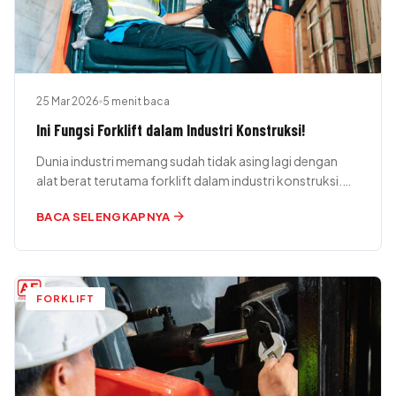
25 Mar 2026
5 menit baca
Ini Fungsi Forklift dalam Industri Konstruksi!
Dunia industri memang sudah tidak asing lagi dengan
alat berat terutama forklift dalam industri konstruksi.
Alat berat yang satu ini…
arrow_forward
BACA SELENGKAPNYA
FORKLIFT