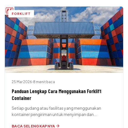
FORKLIFT
25 Mar 2026
8 menit baca
Panduan Lengkap Cara Menggunakan Forklift
Container
Setiap gudang atau fasilitas yang menggunakan
kontainer pengiriman untuk menyimpan dan
mengangkut barang dapat memperoleh manfaat dari
arrow_forward
BACA SELENGKAPNYA
penggunaan forklift container.…