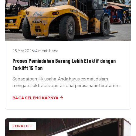
25 Mar 2026
4 menit baca
Proses Pemindahan Barang Lebih Efektif dengan
Forklift 15 Ton
Sebagai pemilik usaha, Anda harus cermat dalam
mengatur aktivitas operasional perusahaan terutama
dalam hal perpindahan barang. Untuk mengatur barang
arrow_forward
BACA SELENGKAPNYA
yang…
FORKLIFT