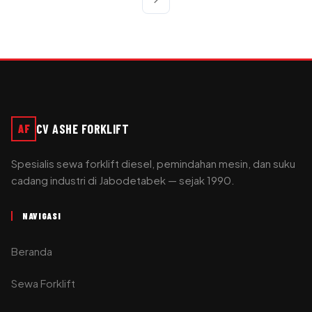
chevron_right
CV ASHE FORKLIFT
AF
Spesialis sewa forklift diesel, pemindahan mesin, dan suku
cadang industri di Jabodetabek — sejak 1990.
NAVIGASI
Beranda
Sewa Forklift