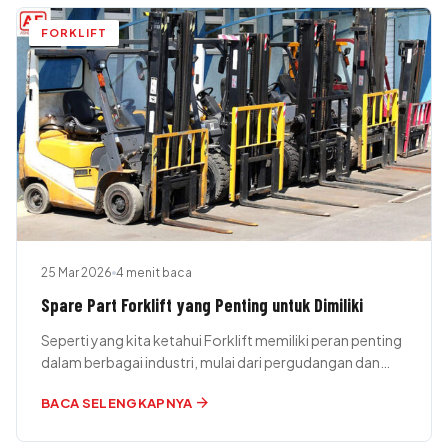
FORKLIFT
25 Mar 2026
4 menit baca
Spare Part Forklift yang Penting untuk Dimiliki
Seperti yang kita ketahui Forklift memiliki peran penting
dalam berbagai industri, mulai dari pergudangan dan
logistik hingga konstruksi dan manufaktur.…
arrow_forward
BACA SELENGKAPNYA