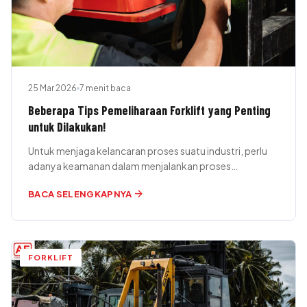
25 Mar 2026
7 menit baca
Beberapa Tips Pemeliharaan Forklift yang Penting
untuk Dilakukan!
Untuk menjaga kelancaran proses suatu industri, perlu
adanya keamanan dalam menjalankan proses
operasional. Banyak pelaku usaha yang menggunakan
arrow_forward
BACA SELENGKAPNYA
alat berat…
FORKLIFT