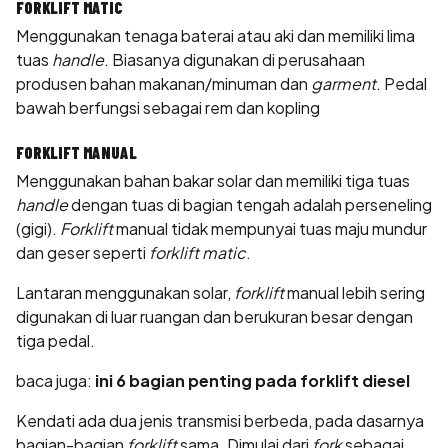
FORKLIFT MATIC
Menggunakan tenaga baterai atau aki dan memiliki lima
tuas
handle
. Biasanya digunakan di perusahaan
produsen bahan makanan/minuman dan
garment
. Pedal
bawah berfungsi sebagai rem dan kopling
FORKLIFT MANUAL
Menggunakan bahan bakar solar dan memiliki tiga tuas
handle
dengan tuas di bagian tengah adalah perseneling
(gigi).
Forklift
manual tidak mempunyai tuas maju mundur
dan geser seperti
forklift matic
.
Lantaran menggunakan solar,
forklift
manual lebih sering
digunakan di luar ruangan dan berukuran besar dengan
tiga pedal.
baca juga:
ini 6 bagian penting pada forklift diesel
Kendati ada dua jenis transmisi berbeda, pada dasarnya
bagian-bagian
forklift
sama. Dimulai dari
fork
sebagai