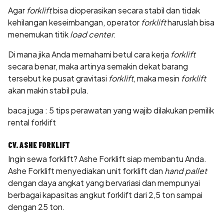
Agar
forklift
bisa dioperasikan secara stabil dan tidak
kehilangan keseimbangan, operator
forklift
haruslah bisa
menemukan titik
load center
.
Di mana jika Anda memahami betul cara kerja
forklift
secara benar, maka artinya semakin dekat barang
tersebut ke pusat gravitasi
forklift
, maka mesin
forklift
akan makin stabil pula.
baca juga :
5 tips perawatan yang wajib dilakukan pemilik
rental forklift
CV. ASHE FORKLIFT
Ingin sewa forklift? Ashe Forklift siap membantu Anda.
Ashe Forklift menyediakan unit forklift dan
hand pallet
dengan daya angkat yang bervariasi dan mempunyai
berbagai
kapasitas angkut forklift
dari 2,5 ton sampai
dengan 25 ton.