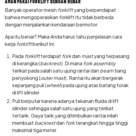
AMAN PAKAI FORKLIFT DENGAN BENAR
Banyak operator mesin
forklift
yang berpendapat
bahwa
mengoperasikan forklift
itu tidak berbeda
dengan menjalankan kendaraan bermotor.
Apa itu benar? Maka Anda harus tahu penjelasan cara
kerja
forklift
berikut ini:
Pada
forklift
terdapat
fork
dan
mast
yang terpasang
di kerangka (
backrest).
Di mana
fork assembly
terikat pada salah satu ujung rantai dan
beam
tiang
penyokong (
outer mast
). Rantai itu akan bergerak
sepanjang puli (
wheel
) pada ujung atas batang torak
di lift silinder
Puli berputar karena adanya tekanan fluida di lift
silinder sehingga salah satu ujung yang terikat
tertarik. Gaya tarik yang ditimbulkan rantai inilah
membuat
backrest
dan
fork
terangkat hingga tinggi
maksimal tiga meter