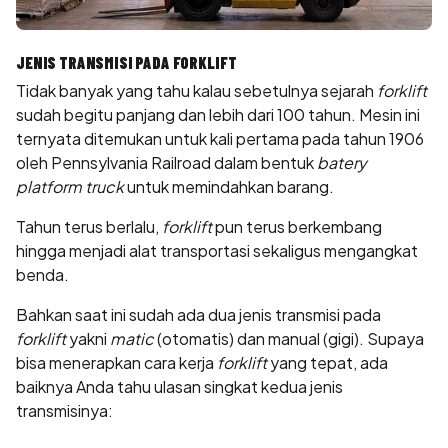
JENIS TRANSMISI PADA FORKLIFT
Tidak banyak yang tahu kalau sebetulnya sejarah
forklift
sudah begitu panjang dan lebih dari 100 tahun. Mesin ini
ternyata ditemukan untuk kali pertama pada tahun 1906
oleh Pennsylvania Railroad dalam bentuk
batery
platform truck
untuk memindahkan barang.
Tahun terus berlalu,
forklift
pun terus berkembang
hingga menjadi alat transportasi sekaligus mengangkat
benda.
Bahkan saat ini sudah ada dua jenis transmisi pada
forklift
yakni
matic
(otomatis) dan manual (gigi). Supaya
bisa menerapkan cara kerja
forklift
yang tepat, ada
baiknya Anda tahu ulasan singkat kedua jenis
transmisinya: