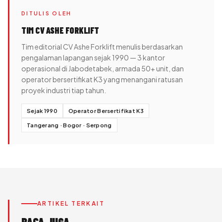
DITULIS OLEH
TIM CV ASHE FORKLIFT
Tim editorial CV Ashe Forklift menulis berdasarkan
pengalaman lapangan sejak 1990 — 3 kantor
operasional di Jabodetabek, armada 50+ unit, dan
operator bersertifikat K3 yang menangani ratusan
proyek industri tiap tahun.
Sejak 1990
Operator Bersertifikat K3
Tangerang · Bogor · Serpong
ARTIKEL TERKAIT
BACA JUGA