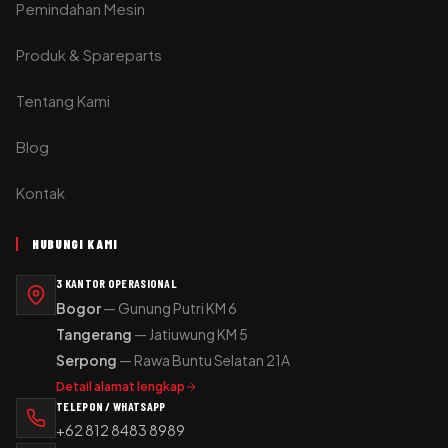
Pemindahan Mesin
Produk & Spareparts
Tentang Kami
Blog
Kontak
HUBUNGI KAMI
3 KANTOR OPERASIONAL
Bogor
— Gunung Putri KM 6
Tangerang
— Jatiuwung KM 5
Serpong
— Rawa Buntu Selatan 21A
Detail alamat lengkap
TELEPON / WHATSAPP
+62 812 8483 8989