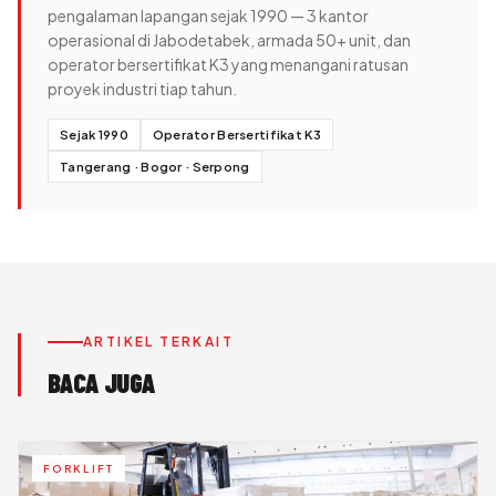
pengalaman lapangan sejak 1990 — 3 kantor
operasional di Jabodetabek, armada 50+ unit, dan
operator bersertifikat K3 yang menangani ratusan
proyek industri tiap tahun.
Sejak 1990
Operator Bersertifikat K3
Tangerang · Bogor · Serpong
ARTIKEL TERKAIT
BACA JUGA
FORKLIFT