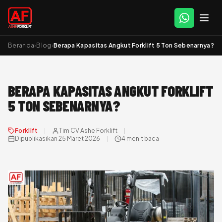
Beranda
›
Blog
›
Berapa Kapasitas Angkut Forklift 5 Ton Sebenarnya?
BERAPA KAPASITAS ANGKUT FORKLIFT
5 TON SEBENARNYA?
Forklift
Tim CV Ashe Forklift
Dipublikasikan 25 Maret 2026
4 menit baca