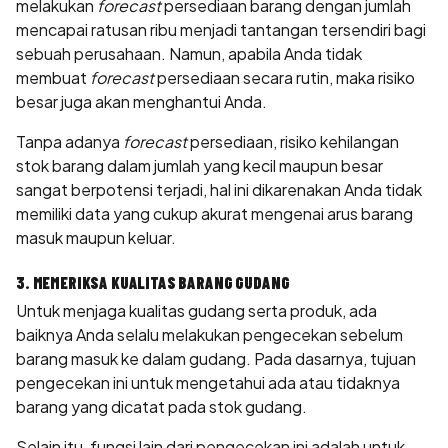
melakukan
forecast
persediaan barang dengan jumlah
mencapai ratusan ribu menjadi tantangan tersendiri bagi
sebuah perusahaan. Namun, apabila Anda tidak
membuat
forecast
persediaan secara rutin, maka risiko
besar juga akan menghantui Anda.
Tanpa adanya
forecast
persediaan, risiko kehilangan
stok barang dalam jumlah yang kecil maupun besar
sangat berpotensi terjadi, hal ini dikarenakan Anda tidak
memiliki data yang cukup akurat mengenai arus barang
masuk maupun keluar.
3. MEMERIKSA KUALITAS BARANG GUDANG
Untuk menjaga kualitas gudang serta produk, ada
baiknya Anda selalu melakukan pengecekan sebelum
barang masuk ke dalam gudang. Pada dasarnya, tujuan
pengecekan ini untuk mengetahui ada atau tidaknya
barang yang dicatat pada stok gudang.
Selain itu, fungsi lain dari pengecekan ini adalah untuk