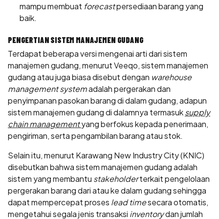
mampu membuat
forecast
persediaan barang yang
baik.
PENGERTIAN SISTEM MANAJEMEN GUDANG
Terdapat beberapa versi mengenai arti dari sistem
manajemen gudang, menurut Veeqo, sistem manajemen
gudang atau juga biasa disebut dengan
warehouse
management system
adalah pergerakan dan
penyimpanan pasokan barang di dalam gudang, adapun
sistem manajemen gudang di dalamnya termasuk
supply
chain management
yang berfokus kepada penerimaan,
pengiriman, serta pengambilan barang atau stok.
Selain itu, menurut Karawang New Industry City (KNIC)
disebutkan bahwa sistem manajemen gudang adalah
sistem yang membantu
stakeholder
terkait pengelolaan
pergerakan barang dari atau ke dalam gudang sehingga
dapat mempercepat proses
lead time
secara otomatis,
mengetahui segala jenis transaksi
inventory
dan jumlah