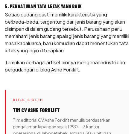
5. PENGATURAN TATA LETAK YANG BAIK
Setiap gudang pasti memiliki karakteristik yang
berbeda-beda, tergantung dari jenis barang yang akan
disimpan di dalam gudang tersebut. Perusahaan perlu
memahami jenis barang apalagi jenis barang yang memiliki
masa kadaluarsa, baru kemudian dapat menentukan tata
letak yang ingin diterapkan
Temukan berbagai artikel lainnya mengenai industri dan
pergudangan di blog
Ashe Forklift
.
DITULIS OLEH
TIM CV ASHE FORKLIFT
Tim editorial CV Ashe Forklift menulis berdasarkan
pengalaman lapangan sejak 1990 — 3 kantor
operasional di Jabodetabek, armada 50+ unit, dan