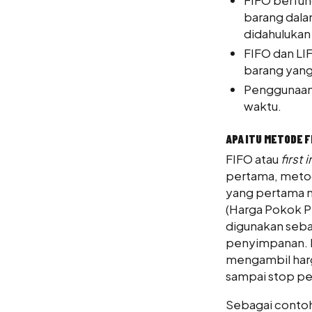
barang dalam
didahulukan
FIFO dan LI
barang yang
Penggunaan
waktu.
APA ITU METODE F
FIFO atau
first i
pertama, metod
yang pertama m
(Harga Pokok Pe
digunakan seba
penyimpanan. D
mengambil harg
sampai stop pe
Sebagai contoh