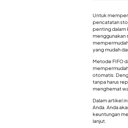
Untuk memperm
pencatatan sto
penting dalam 
menggunakan m
mempermudah pe
yang mudah da
Metode FIFO da
mempermudah p
otomatis. Deng
tanpa harus re
menghemat wakt
Dalam artikel 
Anda. Anda aka
keuntungan men
lanjut.