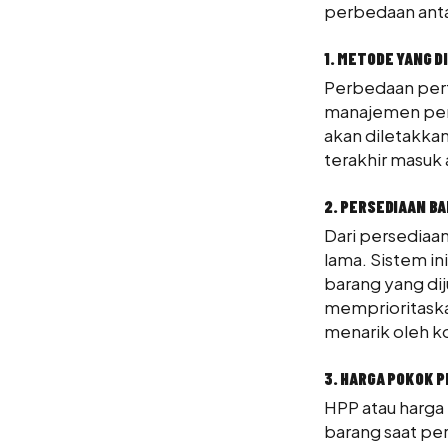
perbedaan ant
1. METODE YANG 
Perbedaan pert
manajemen per
akan diletakkan
terakhir masuk 
2. PERSEDIAAN B
Dari persediaan
lama. Sistem in
barang yang dij
memprioritaskan
menarik oleh 
3. HARGA POKOK 
HPP atau harga
barang saat pe