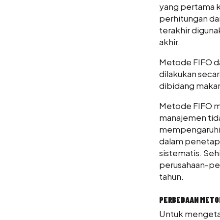
yang pertama k
perhitungan da
terakhir digun
akhir.
Metode FIFO da
dilakukan secar
dibidang makan
Metode FIFO me
manajemen tida
mempengaruhi p
dalam penetapa
sistematis. Se
perusahaan-per
tahun.
PERBEDAAN METOD
Untuk mengetah