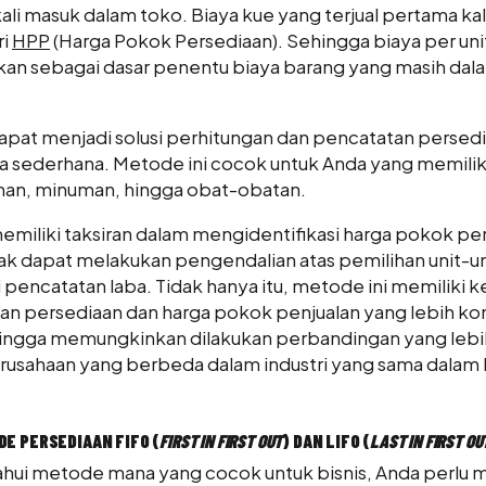
ali masuk dalam toko. Biaya kue yang terjual pertama ka
ri
HPP
(Harga Pokok Persediaan). Sehingga biaya per un
akan sebagai dasar penentu biaya barang yang masih dal
pat menjadi solusi perhitungan dan pencatatan persed
a sederhana. Metode ini cocok untuk Anda yang memiliki
an, minuman, hingga obat-obatan.
miliki taksiran dalam mengidentifikasi harga pokok per
k dapat melakukan pengendalian atas pemilihan unit-un
encatatan laba. Tidak hanya itu, metode ini memiliki 
n persediaan dan harga pokok penjualan yang lebih ko
hingga memungkinkan dilakukan perbandingan yang lebih
usahaan yang berbeda dalam industri yang sama dalam
E PERSEDIAAN FIFO (
FIRST IN FIRST OUT
) DAN LIFO (
LAST IN FIRST OU
ui metode mana yang cocok untuk bisnis, Anda perlu 