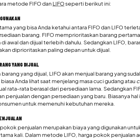
ara metode FIFO dan
LIFO
seperti berikut ini:
DIGUNAKAN
ama yang bisa Anda ketahui antara FIFO dan LIFO terlet
sediaan barang. FIFO memprioritaskan barang pertama
 di awal dan dijual terlebih dahulu. Sedangkan LIFO, bar
akan diprioritaskan paling depan untuk dijual.
ARANG YANG DIJUAL
 barang yang dijual, LIFO akan menjual barang yang suda
i biasa Anda lihat saat menjelang masa cuci gudang atau
c
ual rata-rata berasal dari persediaan lama. Sedangkan FI
 penjualan dengan persediaan yang baru. Biasanya hal ini
konsumen untuk memenuhi kebutuhan mereka.
PENJUALAN
 pokok penjualan merupakan biaya yang digunakan unt
rtama kali. Dalam metode LIFO, harga pokok penjualan a