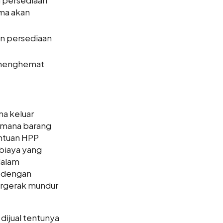
ama akan
n persediaan
 menghemat
a keluar
imana barang
entuan HPP
 biaya yang
dalam
n dengan
ergerak mundur
dijual tentunya