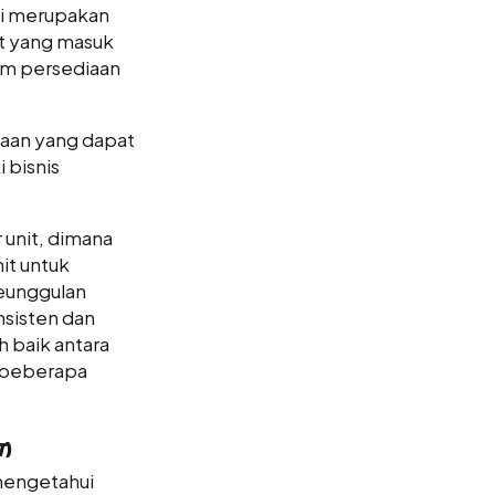
li merupakan
it yang masuk
am persediaan
iaan yang dapat
 bisnis
 unit, dimana
it untuk
keunggulan
nsisten dan
 baik antara
 beberapa
T
)
mengetahui