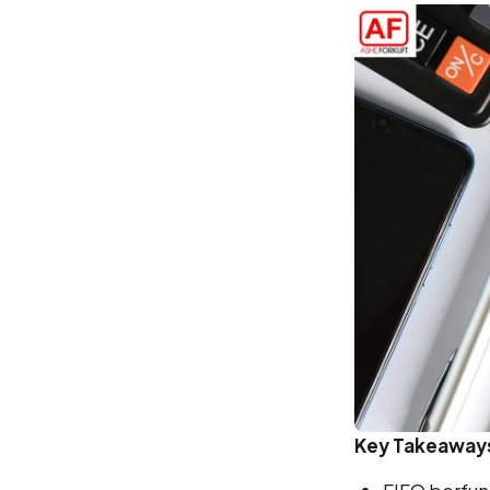
Key Takeaway
FIFO berfun