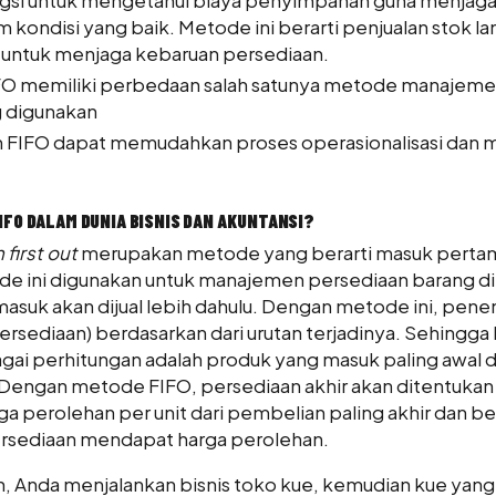
 kondisi yang baik. Metode ini berarti penjualan stok l
 untuk menjaga kebaruan persediaan.
FO memiliki perbedaan salah satunya metode manajeme
 digunakan
 FIFO dapat memudahkan proses operasionalisasi dan
IFO DALAM DUNIA BISNIS DAN AKUNTANSI?
n first out
merupakan metode yang berarti masuk pertam
e ini digunakan untuk manajemen persediaan barang d
asuk akan dijual lebih dahulu. Dengan metode ini, pen
rsediaan) berdasarkan dari urutan terjadinya. Sehingga
gai perhitungan adalah produk yang masuk paling awal 
engan metode FIFO, persediaan akhir akan ditentuka
a perolehan per unit dari pembelian paling akhir dan b
rsediaan mendapat harga perolehan.
, Anda menjalankan bisnis toko kue, kemudian kue yang 