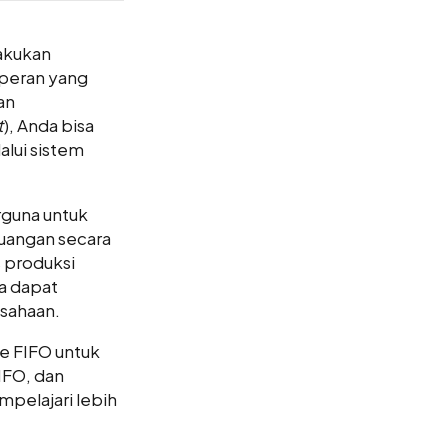
akukan
 peran yang
an
t
), Anda bisa
lui sistem
rguna untuk
uangan secara
 produksi
a dapat
usahaan.
e FIFO untuk
IFO, dan
pelajari lebih