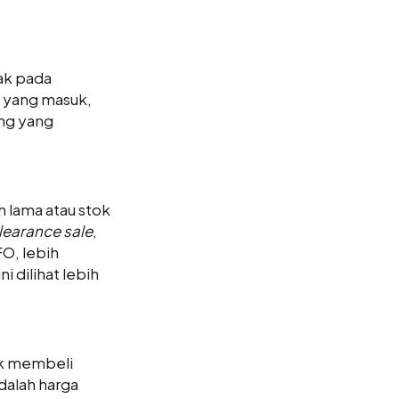
ak pada
 yang masuk,
ang yang
h lama atau stok
learance sale
,
FO, lebih
 dilihat lebih
uk membeli
dalah harga