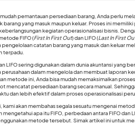
udah pemantauan persediaan barang, Anda perlu mel
k barang yang masuk maupun keluar. Proses ini memiliki
keberlangsungan kegiatan operasionalisasi bisnis. Deng
etode FIFO (
First In First Out
) dan LIFO (
Last In First Ou
ngelolaan catatan barang yang masuk dan keluar mela
n terpadu.
n LIFO sering digunakan dalam dunia akuntansi yang be
erusahaan dalam mengelola dan membuat laporan ke
an metode ini, Anda bisa mudah memaksimalkan proses
pot mencatat persediaan barang secara manual. Sehingg
u dan lebih efektif dalam proses operasionalisasi per
ini, kami akan membahas segala sesuatu mengenai metod
n mengetahui apa itu FIFO, perbedaan antara FIFO dan L
ggunakan metode tersebut. Simak artikel ini untuk mem