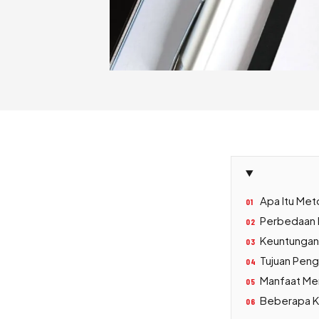
Apa Itu Met
01
Perbedaan Me
02
Keuntungan
03
Tujuan Pen
04
Manfaat Men
05
Beberapa K
06