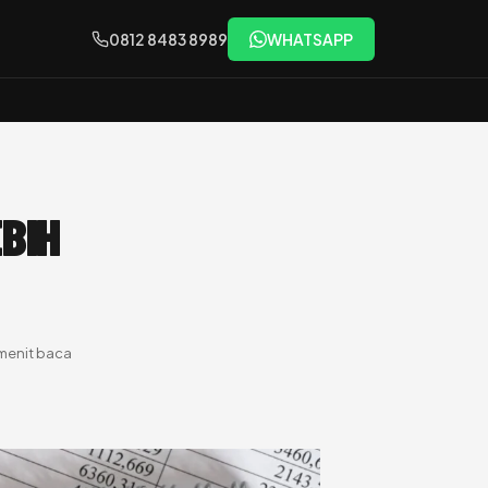
0812 8483 8989
WHATSAPP
BIH
menit baca