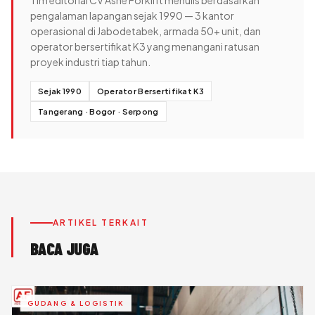
pengalaman lapangan sejak 1990 — 3 kantor
operasional di Jabodetabek, armada 50+ unit, dan
operator bersertifikat K3 yang menangani ratusan
proyek industri tiap tahun.
Sejak 1990
Operator Bersertifikat K3
Tangerang · Bogor · Serpong
ARTIKEL TERKAIT
BACA JUGA
GUDANG & LOGISTIK