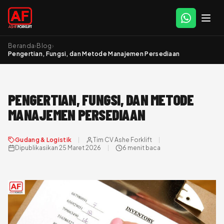
Beranda
›
Blog
›
Pengertian, Fungsi, dan Metode Manajemen Persediaan
PENGERTIAN, FUNGSI, DAN METODE
MANAJEMEN PERSEDIAAN
Gudang & Logistik
Tim CV Ashe Forklift
Dipublikasikan 25 Maret 2026
6 menit baca