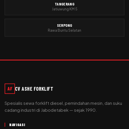
TANGERANG
Jatiuwung KM 5
SERPONG
Rawa Buntu Selatan
CV ASHE FORKLIFT
AF
Spesialis sewa forklift diesel, pemindahan mesin, dan suku
cadang industri di Jabodetabek — sejak 1990.
NAVIGASI