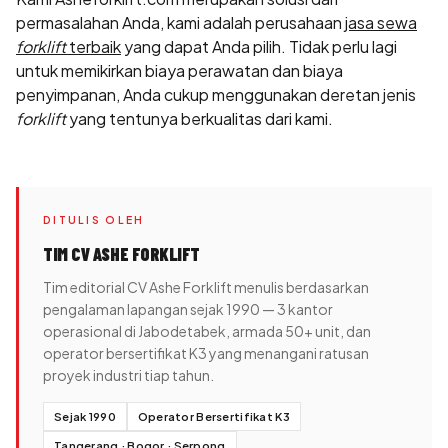
permasalahan Anda, kami adalah perusahaan
jasa sewa
forklift
terbaik
yang dapat Anda pilih. Tidak perlu lagi
untuk memikirkan biaya perawatan dan biaya
penyimpanan, Anda cukup menggunakan deretan jenis
forklift
yang tentunya berkualitas dari kami.
DITULIS OLEH
TIM CV ASHE FORKLIFT
Tim editorial CV Ashe Forklift menulis berdasarkan
pengalaman lapangan sejak 1990 — 3 kantor
operasional di Jabodetabek, armada 50+ unit, dan
operator bersertifikat K3 yang menangani ratusan
proyek industri tiap tahun.
Sejak 1990
Operator Bersertifikat K3
Tangerang · Bogor · Serpong