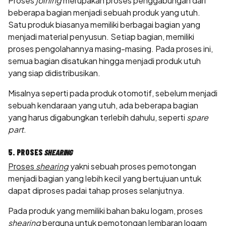
Proses
joining
merupakan proses penggabungan dari
beberapa bagian menjadi sebuah produk yang utuh.
Satu produk biasanya memiliki berbagai bagian yang
menjadi material penyusun. Setiap bagian, memiliki
proses pengolahannya masing-masing. Pada proses ini,
semua bagian disatukan hingga menjadi produk utuh
yang siap didistribusikan.
Misalnya seperti pada produk otomotif, sebelum menjadi
sebuah kendaraan yang utuh, ada beberapa bagian
yang harus digabungkan terlebih dahulu, seperti
spare
part
.
5. PROSES
SHEARING
Proses
shearing
yakni sebuah proses pemotongan
menjadi bagian yang lebih kecil yang bertujuan untuk
dapat diproses padai tahap proses selanjutnya.
Pada produk yang memiliki bahan baku logam, proses
shearing
berguna untuk pemotongan lembaran logam