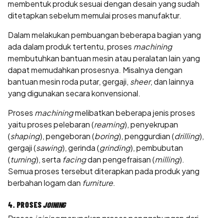
membentuk produk sesuai dengan desain yang sudah
ditetapkan sebelum memulai proses manufaktur.
Dalam melakukan pembuangan beberapa bagian yang
ada dalam produk tertentu, proses
machining
membutuhkan bantuan mesin atau peralatan lain yang
dapat memudahkan prosesnya. Misalnya dengan
bantuan mesin roda putar, gergaji,
sheer
, dan lainnya
yang digunakan secara konvensional.
Proses
machining
melibatkan beberapa jenis proses
yaitu proses pelebaran (
reaming
), penyekrupan
(
shaping
), pengeboran (
boring
), penggurdian (
drilling
),
gergaji (
sawing
), gerinda (
grinding
), pembubutan
(
turning
), serta
facing
dan pengefraisan (
milling
).
Semua proses tersebut diterapkan pada produk yang
berbahan logam dan
furniture
.
4. PROSES
JOINING