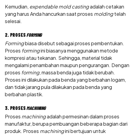
Kemudian,
expendable mold casting
adalah cetakan
yang harus Anda hancurkan saat proses
molding
telah
selesai.
2. PROSES
FORMING
Forming
biasa disebut sebagai proses pembentukan.
Proses
forming
ini biasanya menggunakan metode
kompresi atau tekanan. Sehingga, material tidak
mengalami penambahan maupun pengurangan. Dengan
proses
forming
, massa benda juga tidak berubah.
Proses ini dilakukan pada benda yang berbahan logam,
dan tidak jarang pula dilakukan pada benda yang
berbahan plastik.
3. PROSES
MACHINING
Proses
machining
adalah permesinan dalam proses
manufaktur, berupa pembuangan beberapa bagian dari
produk. Proses
machining
ini bertujuan untuk