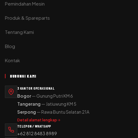
Pemindahan Mesin
Produk & Spareparts
Tentang Kami
Blog
Kontak
HUBUNGI KAMI
3 KANTOR OPERASIONAL
Bogor
— Gunung Putri KM 6
Tangerang
— Jatiuwung KM 5
Serpong
— Rawa Buntu Selatan 21A
Detail alamat lengkap
TELEPON / WHATSAPP
+62 812 8483 8989