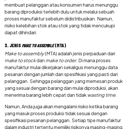
membuat pelanggan atau konsumen harus menunggu
barang diproduksi terlebih dulu untuk melalui sebuah
proses manufaktur sebelum didistribusikan. Namun,
risiko kelebihan stok atau stok yang tidak mencukupi
dapat dihindari.
3. JENIS
MAKE TO ASSEMBLE
(MTA)
Make to assembly
(MTA) adalah jenis perpaduan dari
make to stock
dan
make to order
. Di mana proses
manufaktur mulai dikerjakan sekaligus menunggu data
pesanan dengan jumlah dan spesifikasi yang pasti dari
pelanggan. Sehingga pelanggan yang memesan produk
yang sesuai dengan barang dan mulai diproduksi, akan
menerima barang lebih cepat dan tidak
wasting time
.
Namun, Anda juga akan mengalami risiko ketika barang
yang masuk proses produksi tidak sesuai dengan
spesifikasi pesanan pelanggan. Setiap tipe manufaktur
dalam industri tertentu memiliki risikonya masing-masing.