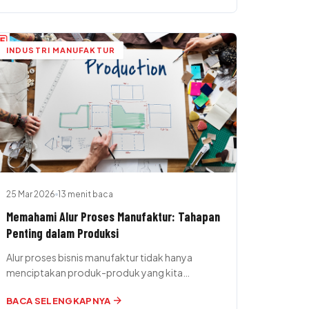
INDUSTRI MANUFAKTUR
25 Mar 2026
13 menit baca
Memahami Alur Proses Manufaktur: Tahapan
Penting dalam Produksi
Alur proses bisnis manufaktur tidak hanya
menciptakan produk-produk yang kita
gunakan sehari-hari, tetapi juga menjadi inti dari
arrow_forward
BACA SELENGKAPNYA
kemajuan ekonomi global.…