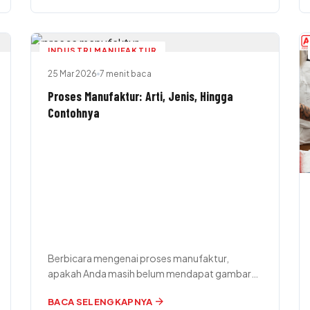
melibatkan serangkaian…
INDUSTRI MANUFAKTUR
25 Mar 2026
7 menit baca
Proses Manufaktur: Arti, Jenis, Hingga
Contohnya
Berbicara mengenai proses manufaktur,
apakah Anda masih belum mendapat gambaran
mengenai artinya? Secara spesifik, proses
arrow_forward
BACA SELENGKAPNYA
manufaktur berarti aktivitas pengubahan dari…