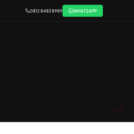
0812 8483 8989
WHATSAPP