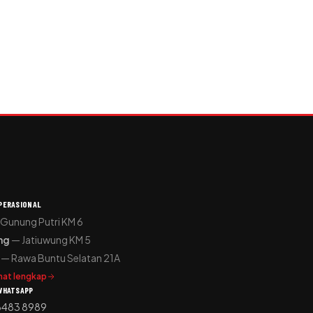
I
PERASIONAL
Gunung Putri KM 6
ng
— Jatiuwung KM 5
— Rawa Buntu Selatan 21A
mat lengkap
WHATSAPP
8483 8989