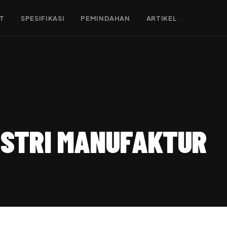
FT
SPESIFIKASI
PEMINDAHAN
ARTIKEL
USTRI MANUFAKTUR