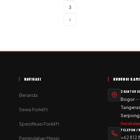
3
chevron_right
NAVIGASI
HUBUNGI KAM
3 KANTOR O
Beranda
Bogor
— 
Tangera
Sewa Forklift
Serpong
Spesifikasi Forklift
Detail ala
TELEPON / 
+62 812 
Pemindahan Mesin