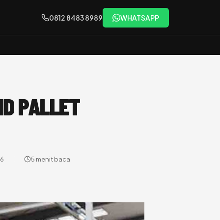
0812 8483 8989
WHATSAPP
ND PALLET
26
5 menit baca