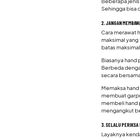
Beberapa jenis 
Sehingga bisa d
2. JANGAN MEMBAWA
Cara merawat h
maksimal yang bi
batas maksimal
Biasanya hand p
Berbeda dengan 
secara bersam
Memaksa hand p
membuat garpu 
membeli hand p
mengangkut be
3. SELALU PERIKSA
Layaknya kendara