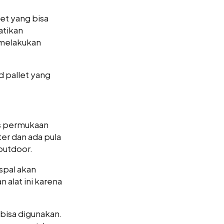
let yang bisa
atikan
 melakukan
d pallet yang
nis permukaan
ter dan ada pula
outdoor.
aspal akan
n alat ini karena
 bisa digunakan.