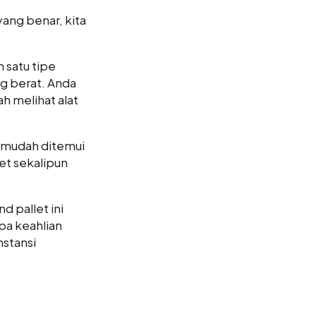
ang benar, kita
 satu tipe
g berat. Anda
h melihat alat
t mudah ditemui
et sekalipun
nd pallet ini
pa keahlian
nstansi