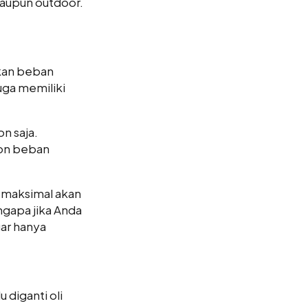
maupun outdoor.
kan beban
juga memiliki
n saja.
ton beban
 maksimal akan
gapa jika Anda
ar hanya
 diganti oli