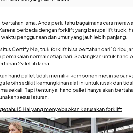
isa bertahan lama, Anda perlu tahu bagaimana cara merawa
arena berbeda dengan forklift yang berupa lift truck, h
a waktu penggunaan dan umur yang jauh lebih panjang.
 situs
Certify Me
, truk forklift bisa bertahan dari 10 ribu 
n pemakaian normal setiap hari. Sedangkan untuk hand p
rtahan 2x lebih lama.
akan hand pallet tidak memiliki komponen mesin sebanyak
ga lebih sedikit kemungkinan alat ini untuk rusak dan tida
ma sekali. Tapi tentunya, hand pallet hanya akan bertaha
unakan sesuai aturan.
etahui 5 Hal yang menyebabkan kerusakan forklift