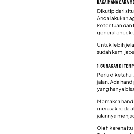
BAGAIMANA CARA M
Dikutip dari sit
Anda lakukan ag
ketentuan dan 
general check 
Untuk lebih jel
sudah kami jaba
1. GUNAKAN DI TEM
Perlu diketahui
jalan. Ada hand 
yang hanya bisa
Memaksa hand pa
merusak roda ala
jalannya menja
Oleh karena itu