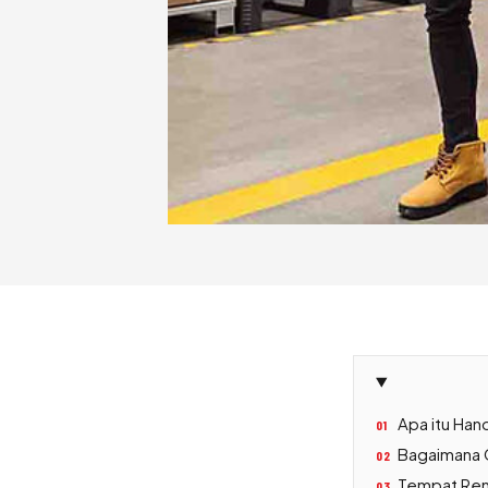
Apa itu Hand
01
Bagaimana C
02
Tempat Rent
03