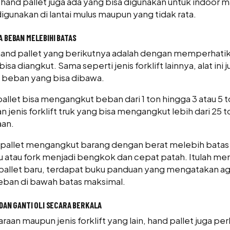
hand pallet juga ada yang bisa digunakan untuk indoor 
igunakan di lantai mulus maupun yang tidak rata.
 BEBAN MELEBIHI BATAS
and pallet yang berikutnya adalah dengan memperhati
sa diangkut. Sama seperti jenis forklift lainnya, alat ini 
 beban yang bisa dibawa.
allet bisa mengangkut beban dari 1 ton hingga 3 atau 5 to
jenis forklift truk yang bisa mengangkut lebih dari 25 
aan.
allet mengangkut barang dengan berat melebih batas
atau fork menjadi bengkok dan cepat patah. Itulah men
allet baru, terdapat buku panduan yang mengatakan ag
ban di bawah batas maksimal.
 DAN GANTI OLI SECARA BERKALA
an maupun jenis forklift yang lain, hand pallet juga perlu