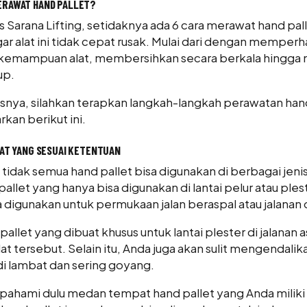
ERAWAT HAND PALLET?
us
Sarana Lifting
, setidaknya ada 6 cara merawat hand pal
ar alat ini tidak cepat rusak. Mulai dari dengan memperh
kemampuan alat, membersihkan secara berkala hingga
up.
asnya, silahkan terapkan langkah-langkah perawatan han
rkan berikut ini.
PAT YANG SESUAI KETENTUAN
, tidak semua hand pallet bisa digunakan di berbagai je
pallet yang hanya bisa digunakan di lantai pelur atau ples
 digunakan untuk permukaan jalan beraspal atau jalanan 
llet yang dibuat khusus untuk lantai plester di jalanan 
t tersebut. Selain itu, Anda juga akan sulit mengendalika
di lambat dan sering goyang.
 pahami dulu medan tempat hand pallet yang Anda miliki