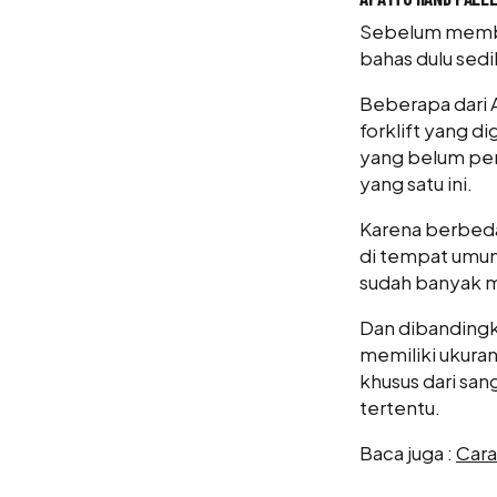
Sebelum membah
bahas dulu sedik
Beberapa dari A
forklift yang 
yang belum pern
yang satu ini.
Karena berbeda 
di tempat umum
sudah banyak mem
Dan dibandingkan
memiliki ukuran
khusus dari sang
tertentu.
Baca juga :
Cara