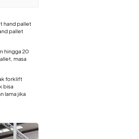
t hand pallet
and pallet
jam hingga 20
allet, masa
 forklift
k bisa
n lama jika