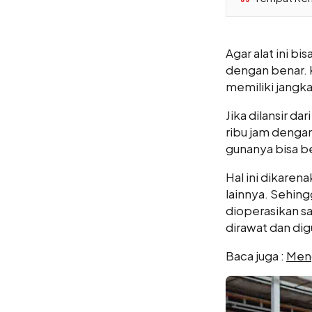
Agar alat ini b
dengan benar. K
memiliki jangk
Jika dilansir dari
ribu jam denga
gunanya bisa be
Hal ini dikaren
lainnya. Sehing
dioperasikan sa
dirawat dan dig
Baca juga :
Meng