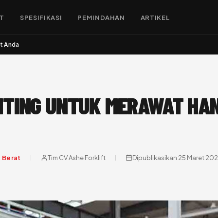
FT
SPESIFIKASI
PEMINDAHAN
ARTIKEL
et Anda
ENTING UNTUK MERAWAT HA
t Berat
Tim CV Ashe Forklift
Dipublikasikan 25 Maret 20