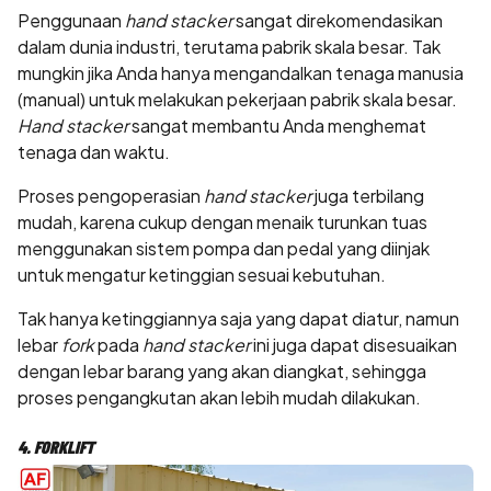
Penggunaan
hand stacker
sangat direkomendasikan
dalam dunia industri, terutama pabrik skala besar. Tak
mungkin jika Anda hanya mengandalkan tenaga manusia
(manual) untuk melakukan pekerjaan pabrik skala besar.
Hand stacker
sangat membantu Anda menghemat
tenaga dan waktu.
Proses pengoperasian
hand stacker
juga terbilang
mudah, karena cukup dengan menaik turunkan tuas
menggunakan sistem pompa dan pedal yang diinjak
untuk mengatur ketinggian sesuai kebutuhan.
Tak hanya ketinggiannya saja yang dapat diatur, namun
lebar
fork
pada
hand stacker
ini juga dapat disesuaikan
dengan lebar barang yang akan diangkat, sehingga
proses pengangkutan akan lebih mudah dilakukan.
4. FORKLIFT