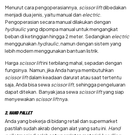
Menurut cara pengoperasiannya,
scissor lift
dibedakan
menjadi dua jenis, yaitu manual
dan
electric
.
Pengoperasian secara manual dilakukan dengan
hydraulic
yang dipompa manual untuk mengangkat
beban di ketinggian hingga 2 meter. Sedangkan
electric
menggunakan
hydraulic
, namun dengan sistem yang
lebih modern menggunakan bantuan listrik.
Harga
scissor lift
ini terbilang mahal, sepadan dengan
fungsinya. Namun, jika Anda hanya membutuhkan
scissor lift
dalam keadaan darurat atau saat tertentu
saja, Anda bisa sewa
scissor lift
, sehingga pengeluaran
dapat ditekan. Banyak jasa sewa
scissor lift
yang siap
menyewakan
scissor lift
nya.
2. HAND PALLET
Anda yang bekerja di bidang retail dan supermarket
pastilah sudah akrab dengan alat yang satu ini.
Hand