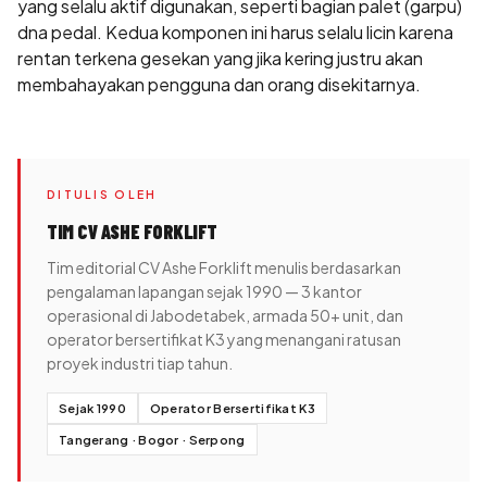
yang selalu aktif digunakan, seperti bagian palet (garpu)
dna pedal. Kedua komponen ini harus selalu licin karena
rentan terkena gesekan yang jika kering justru akan
membahayakan pengguna dan orang disekitarnya.
DITULIS OLEH
TIM CV ASHE FORKLIFT
Tim editorial CV Ashe Forklift menulis berdasarkan
pengalaman lapangan sejak 1990 — 3 kantor
operasional di Jabodetabek, armada 50+ unit, dan
operator bersertifikat K3 yang menangani ratusan
proyek industri tiap tahun.
Sejak 1990
Operator Bersertifikat K3
Tangerang · Bogor · Serpong