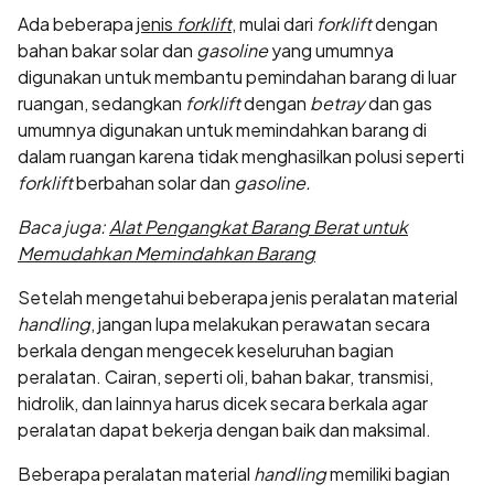
Ada beberapa
jenis
forklift
,
mulai dari
forklift
dengan
bahan bakar solar dan
gasoline
yang umumnya
digunakan untuk membantu pemindahan barang di luar
ruangan, sedangkan
forklift
dengan
betray
dan gas
umumnya digunakan untuk memindahkan barang di
dalam ruangan karena tidak menghasilkan polusi seperti
forklift
berbahan solar dan
gasoline.
Baca juga:
Alat Pengangkat Barang Berat untuk
Memudahkan Memindahkan Barang
Setelah mengetahui beberapa jenis peralatan material
handling
, jangan lupa melakukan perawatan secara
berkala dengan mengecek keseluruhan bagian
peralatan. Cairan, seperti oli, bahan bakar, transmisi,
hidrolik, dan lainnya harus dicek secara berkala agar
peralatan dapat bekerja dengan baik dan maksimal.
Beberapa peralatan material
handling
memiliki bagian