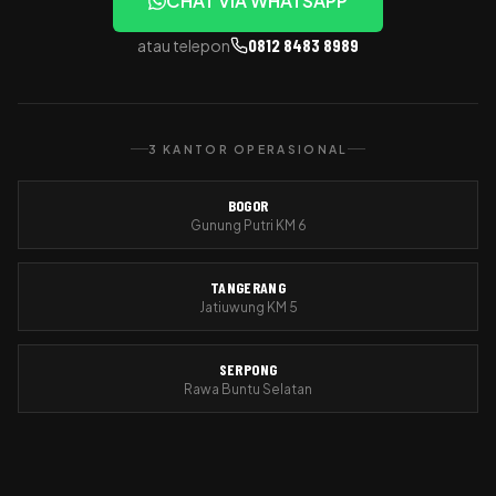
CHAT VIA WHATSAPP
0812 8483 8989
atau telepon
3 KANTOR OPERASIONAL
BOGOR
Gunung Putri KM 6
TANGERANG
Jatiuwung KM 5
SERPONG
Rawa Buntu Selatan