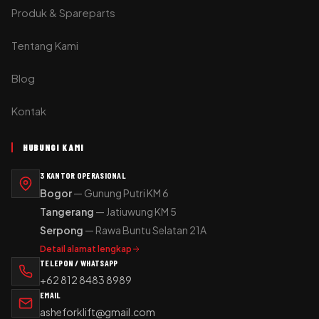
Produk & Spareparts
Tentang Kami
Blog
Kontak
HUBUNGI KAMI
3 KANTOR OPERASIONAL
Bogor
— Gunung Putri KM 6
Tangerang
— Jatiuwung KM 5
Serpong
— Rawa Buntu Selatan 21A
Detail alamat lengkap
TELEPON / WHATSAPP
+62 812 8483 8989
EMAIL
asheforklift@gmail.com