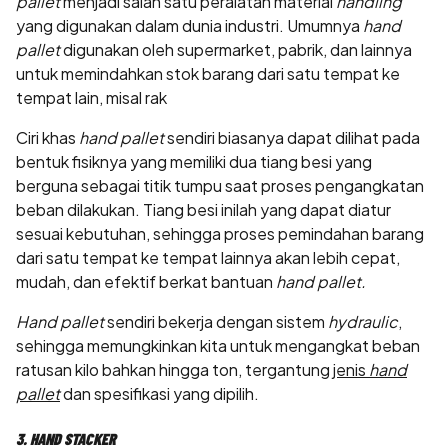
pallet
menjadi salah satu peralatan material
handling
yang digunakan dalam dunia industri. Umumnya
hand
pallet
digunakan oleh supermarket, pabrik, dan lainnya
untuk memindahkan stok barang dari satu tempat ke
tempat lain, misal rak
Ciri khas
hand pallet
sendiri biasanya dapat dilihat pada
bentuk fisiknya yang memiliki dua tiang besi yang
berguna sebagai titik tumpu saat proses pengangkatan
beban dilakukan. Tiang besi inilah yang dapat diatur
sesuai kebutuhan, sehingga proses pemindahan barang
dari satu tempat ke tempat lainnya akan lebih cepat,
mudah, dan efektif berkat bantuan
hand pallet.
Hand pallet
sendiri bekerja dengan sistem
hydraulic
,
sehingga memungkinkan kita untuk mengangkat beban
ratusan kilo bahkan hingga ton, tergantung
jenis
hand
pallet
dan spesifikasi yang dipilih.
3. HAND STACKER