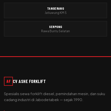
TANGERANG
Jatiuwung KM 5
SERPONG
Rawa Buntu Selatan
CV ASHE FORKLIFT
AF
Spesialis sewa forklift diesel, pemindahan mesin, dan suku
cadang industri di Jabodetabek — sejak 1990.