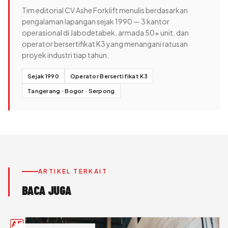
Tim editorial CV Ashe Forklift menulis berdasarkan
pengalaman lapangan sejak 1990 — 3 kantor
operasional di Jabodetabek, armada 50+ unit, dan
operator bersertifikat K3 yang menangani ratusan
proyek industri tiap tahun.
Sejak 1990
Operator Bersertifikat K3
Tangerang · Bogor · Serpong
ARTIKEL TERKAIT
BACA JUGA