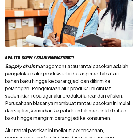
APA ITU
SUPPLY CHAIN MANAGEMENT
?
Supply chain
management atau rantai pasokan adalah
pengelolaan alur produksi dari barang mentah atau
bahan baku hingga ke barang jadi dan dikirim ke
pelanggan. Pengelolaan alur produksi ini dibuat
sedemikian rupa agar alur produksi lancar dan efisien.
Perusahaan biasanya membuat rantau pasokan ini mulai
dari suplier, kemudian ke pabrik untuk mengolah bahan
baku hingga mengirim barang jadi ke konsumen.
Alur rantai pasokan ini meliputi perencanaan,
pengawasan, serta eksekusi dari masing-masing