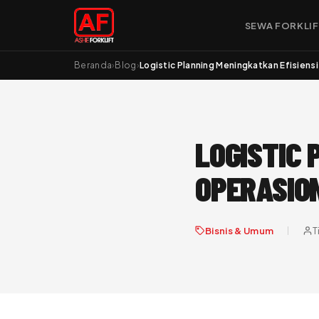
SEWA FORKLI
Beranda
›
Blog
›
Logistic Planning Meningkatkan Efisiensi
LOGISTIC 
OPERASION
Bisnis & Umum
T