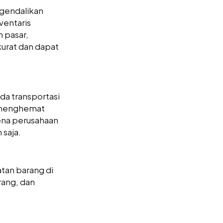
ngendalikan
ventaris
 pasar,
urat dan dapat
da transportasi
n menghemat
rena perusahaan
saja.
an barang di
ang, dan