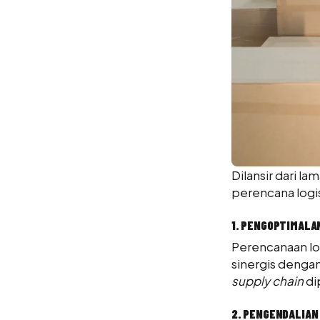
Dilansir dari l
perencana logis
1. PENGOPTIMALA
Perencanaan lo
sinergis dengan
supply chain
di
2. PENGENDALIAN 