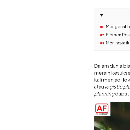
Mengenal Lo
01
Elemen Poko
02
Meningkatka
03
Dalam dunia bis
meraih kesukse
kali menjadi fo
atau
logistic pl
planning
dapat 