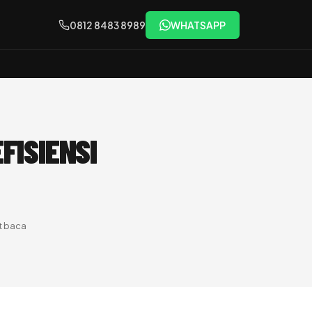
0812 8483 8989
WHATSAPP
FISIENSI
t baca