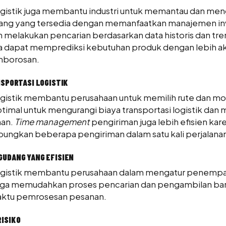
gistik juga membantu industri untuk memantau dan me
rang yang tersedia dengan memanfaatkan manajemen in
 melakukan pencarian berdasarkan data historis dan tren
a dapat memprediksi kebutuhan produk dengan lebih ak
borosan.
NSPORTASI LOGISTIK
gistik membantu perusahaan untuk memilih rute dan mo
optimal untuk mengurangi biaya transportasi logistik da
man.
Time management
pengiriman juga lebih efisien ka
ngkan beberapa pengiriman dalam satu kali perjalanan 
GUDANG YANG EFISIEN
ogistik membantu perusahaan dalam mengatur penempat
gga memudahkan proses pencarian dan pengambilan bar
ktu pemrosesan pesanan.
RISIKO