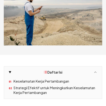
Daftar Isi
Keselamatan Kerja Pertambangan
01
Strategi Efektif untuk Meningkatkan Keselamatan
02
Kerja Pertambangan