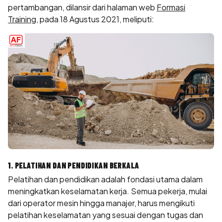
pertambangan, dilansir dari halaman web
Formasi
Training
, pada 18 Agustus 2021, meliputi:
1. PELATIHAN DAN PENDIDIKAN BERKALA
Pelatihan dan pendidikan adalah fondasi utama dalam
meningkatkan keselamatan kerja. Semua pekerja, mulai
dari operator mesin hingga manajer, harus mengikuti
pelatihan keselamatan yang sesuai dengan tugas dan