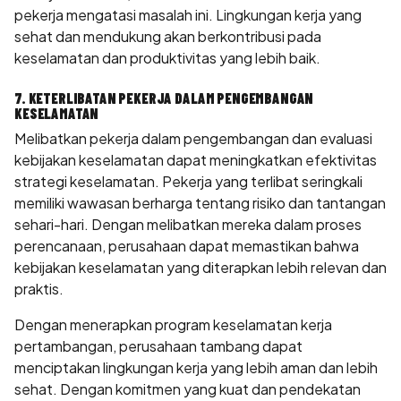
pekerja mengatasi masalah ini. Lingkungan kerja yang
sehat dan mendukung akan berkontribusi pada
keselamatan dan produktivitas yang lebih baik.
7. KETERLIBATAN PEKERJA DALAM PENGEMBANGAN
KESELAMATAN
Melibatkan pekerja dalam pengembangan dan evaluasi
kebijakan keselamatan dapat meningkatkan efektivitas
strategi keselamatan. Pekerja yang terlibat seringkali
memiliki wawasan berharga tentang risiko dan tantangan
sehari-hari. Dengan melibatkan mereka dalam proses
perencanaan, perusahaan dapat memastikan bahwa
kebijakan keselamatan yang diterapkan lebih relevan dan
praktis.
Dengan menerapkan program keselamatan kerja
pertambangan, perusahaan tambang dapat
menciptakan lingkungan kerja yang lebih aman dan lebih
sehat. Dengan komitmen yang kuat dan pendekatan