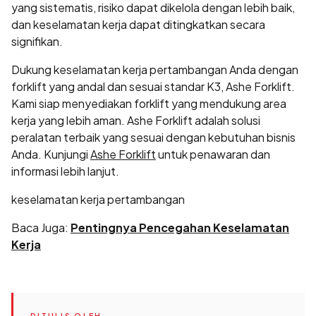
yang sistematis, risiko dapat dikelola dengan lebih baik,
dan keselamatan kerja dapat ditingkatkan secara
signifikan.
Dukung keselamatan kerja pertambangan Anda dengan
forklift yang andal dan sesuai standar K3, Ashe Forklift.
Kami siap menyediakan forklift yang mendukung area
kerja yang lebih aman. Ashe Forklift adalah solusi
peralatan terbaik yang sesuai dengan kebutuhan bisnis
Anda. Kunjungi
Ashe Forklift
untuk penawaran dan
informasi lebih lanjut.
keselamatan kerja pertambangan
Baca Juga:
Pentingnya Pencegahan Keselamatan
Kerja
DITULIS OLEH