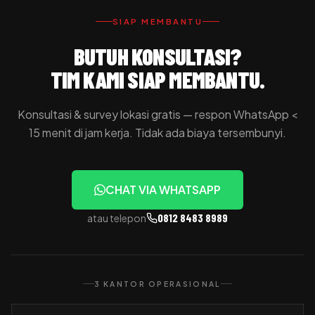
SIAP MEMBANTU
BUTUH KONSULTASI?
TIM KAMI SIAP MEMBANTU.
Konsultasi & survey lokasi gratis — respon WhatsApp <
15 menit di jam kerja. Tidak ada biaya tersembunyi.
CHAT VIA WHATSAPP
0812 8483 8989
atau telepon
3 KANTOR OPERASIONAL