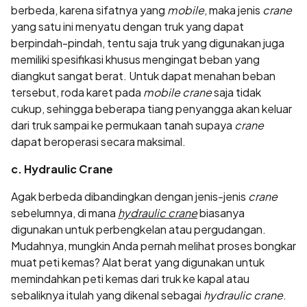
berbeda, karena sifatnya yang
mobile
, maka jenis
crane
yang satu ini menyatu dengan truk yang dapat
berpindah-pindah, tentu saja truk yang digunakan juga
memiliki spesifikasi khusus mengingat beban yang
diangkut sangat berat. Untuk dapat menahan beban
tersebut, roda karet pada
mobile crane
saja tidak
cukup, sehingga beberapa tiang penyangga akan keluar
dari truk sampai ke permukaan tanah supaya
crane
dapat beroperasi secara maksimal.
c. Hydraulic Crane
Agak berbeda dibandingkan dengan jenis-jenis
crane
sebelumnya, di mana
hydraulic crane
biasanya
digunakan untuk perbengkelan atau pergudangan.
Mudahnya, mungkin Anda pernah melihat proses bongkar
muat peti kemas? Alat berat yang digunakan untuk
memindahkan peti kemas dari truk ke kapal atau
sebaliknya itulah yang dikenal sebagai
hydraulic crane
.