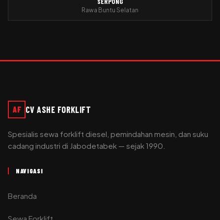
SERPONG
Rawa Buntu Selatan
CV ASHE FORKLIFT
AF
Spesialis sewa forklift diesel, pemindahan mesin, dan suku
cadang industri di Jabodetabek — sejak 1990.
NAVIGASI
Beranda
Sewa Forklift