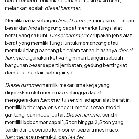
berat tersebut bukanlah bernama mesin paku bumi,
melainkan adalah
diesel hammer
.
Memiliki nama sebagai
diesel hammer
, mungkin sebagian
besar dari Anda langsung dapat menerka fungsi alat
berat yang satu ini.
Diesel hammer
merupakan jenis alat
berat yang memiliki fungsi untuk memancang atau
memukul tiang pancang ke dalam tanah, biasanya
diesel
hammer
digunakan ketika ingin membangun sebuah
bangunan besar seperti jembatan, gedung bertingkat,
dermaga, dan lain sebagainya.
Diesel hammer
memiliki mekanisme kerja yang
digerakkan oleh mesin uap sehingga dapat
menggerakkan
hammer
itu sendiri, adapun alat berat ini
memiliki beberapa jenis seperti model tetap, model
gantung, dan model putar.
Diesel hammer
sendiri
memiliki bobot mencapai 1,5 ton hingga 2,5 ton yang
terdiri dari beberapa komponen seperti mesin uap,
hammer
atau pemukul, dan
leader
.