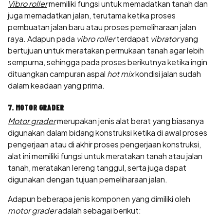
Vibro roller
memiliki fungsi untuk memadatkan tanah dan
juga memadatkan jalan, terutama ketika proses
pembuatan jalan baru atau proses pemeliharaan jalan
raya. Adapun pada
vibro roller
terdapat
vibrator
yang
bertujuan untuk meratakan permukaan tanah agar lebih
sempurna, sehingga pada proses berikutnya ketika ingin
dituangkan campuran aspal
hot mix
kondisi jalan sudah
dalam keadaan yang prima.
7. MOTOR GRADER
Motor grader
merupakan jenis alat berat yang biasanya
digunakan dalam bidang konstruksi ketika di awal proses
pengerjaan atau di akhir proses pengerjaan konstruksi,
alat ini memiliki fungsi untuk meratakan tanah atau jalan
tanah, meratakan lereng tanggul, serta juga dapat
digunakan dengan tujuan pemeliharaan jalan.
Adapun beberapa jenis komponen yang dimiliki oleh
motor grader
adalah sebagai berikut: