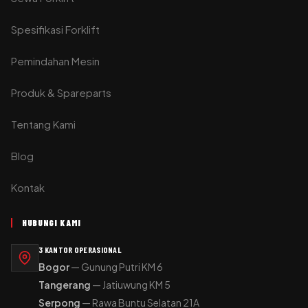
Spesifikasi Forklift
Pemindahan Mesin
Produk & Spareparts
Tentang Kami
Blog
Kontak
HUBUNGI KAMI
3 KANTOR OPERASIONAL
Bogor
— Gunung Putri KM 6
Tangerang
— Jatiuwung KM 5
Serpong
— Rawa Buntu Selatan 21A