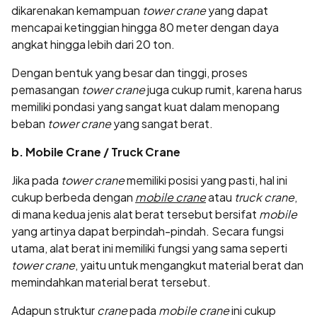
dikarenakan kemampuan
tower crane
yang dapat
mencapai ketinggian hingga 80 meter dengan daya
angkat hingga lebih dari 20 ton.
Dengan bentuk yang besar dan tinggi, proses
pemasangan
tower crane
juga cukup rumit, karena harus
memiliki pondasi yang sangat kuat dalam menopang
beban
tower crane
yang sangat berat.
b. Mobile Crane / Truck Crane
Jika pada
tower crane
memiliki posisi yang pasti, hal ini
cukup berbeda dengan
mobile crane
atau
truck crane
,
di mana kedua jenis alat berat tersebut bersifat
mobile
yang artinya dapat berpindah-pindah. Secara fungsi
utama, alat berat ini memiliki fungsi yang sama seperti
tower crane
, yaitu untuk mengangkut material berat dan
memindahkan material berat tersebut.
Adapun struktur
crane
pada
mobile crane
ini cukup