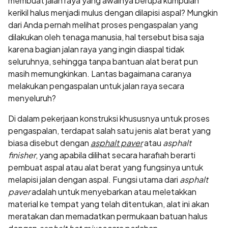
membuat jalan raya yang awalnya berupa kumpulan
kerikil halus menjadi mulus dengan dilapisi aspal? Mungkin
dari Anda pernah melihat proses pengaspalan yang
dilakukan oleh tenaga manusia, hal tersebut bisa saja
karena bagian jalan raya yang ingin diaspal tidak
seluruhnya, sehingga tanpa bantuan alat berat pun
masih memungkinkan. Lantas bagaimana caranya
melakukan pengaspalan untuk jalan raya secara
menyeluruh?
Di dalam pekerjaan konstruksi khususnya untuk proses
pengaspalan, terdapat salah satu jenis alat berat yang
biasa disebut dengan
asphalt paver
atau
asphalt
finisher
, yang apabila dilihat secara harafiah berarti
pembuat aspal atau alat berat yang fungsinya untuk
melapisi jalan dengan aspal. Fungsi utama dari
asphalt
paver
adalah untuk menyebarkan atau meletakkan
material ke tempat yang telah ditentukan, alat ini akan
meratakan dan memadatkan permukaan batuan halus