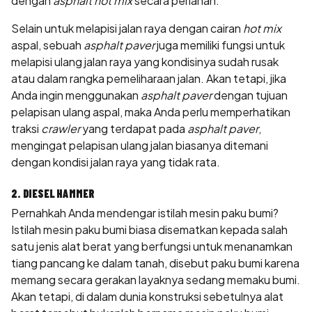
dengan
asphalt hot mix
secara perlahan.
Selain untuk melapisi jalan raya dengan cairan
hot mix
aspal, sebuah
asphalt paver
juga memiliki fungsi untuk
melapisi ulang jalan raya yang kondisinya sudah rusak
atau dalam rangka pemeliharaan jalan. Akan tetapi, jika
Anda ingin menggunakan
asphalt paver
dengan tujuan
pelapisan ulang aspal, maka Anda perlu memperhatikan
traksi
crawler
yang terdapat pada
asphalt paver
,
mengingat pelapisan ulang jalan biasanya ditemani
dengan kondisi jalan raya yang tidak rata.
2. DIESEL HAMMER
Pernahkah Anda mendengar istilah mesin paku bumi?
Istilah mesin paku bumi biasa disematkan kepada salah
satu jenis alat berat yang berfungsi untuk menanamkan
tiang pancang ke dalam tanah, disebut paku bumi karena
memang secara gerakan layaknya sedang memaku bumi.
Akan tetapi, di dalam dunia konstruksi sebetulnya alat