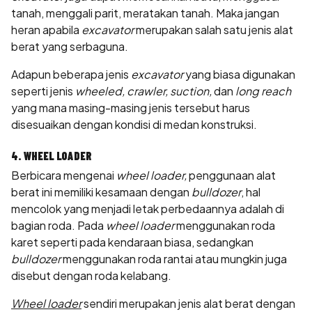
tanah, menggali parit, meratakan tanah. Maka jangan
heran apabila
excavator
merupakan salah satu jenis alat
berat yang serbaguna.
Adapun beberapa jenis
excavator
yang biasa digunakan
seperti jenis
wheeled, crawler, suction,
dan
long reach
yang mana masing-masing jenis tersebut harus
disesuaikan dengan kondisi di medan konstruksi.
4. WHEEL LOADER
Berbicara mengenai
wheel loader,
penggunaan alat
berat ini memiliki kesamaan dengan
bulldozer
, hal
mencolok yang menjadi letak perbedaannya adalah di
bagian roda. Pada
wheel loader
menggunakan roda
karet seperti pada kendaraan biasa, sedangkan
bulldozer
menggunakan roda rantai atau mungkin juga
disebut dengan roda kelabang.
Wheel loader
sendiri merupakan jenis alat berat dengan