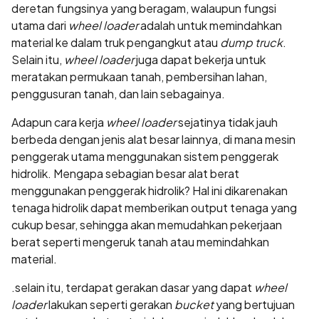
deretan fungsinya yang beragam, walaupun fungsi
utama dari
wheel loader
adalah untuk memindahkan
material ke dalam truk pengangkut atau
dump truck
.
Selain itu,
wheel loader
juga dapat bekerja untuk
meratakan permukaan tanah, pembersihan lahan,
penggusuran tanah, dan lain sebagainya.
Adapun cara kerja
wheel loader
sejatinya tidak jauh
berbeda dengan jenis alat besar lainnya, di mana mesin
penggerak utama menggunakan sistem penggerak
hidrolik. Mengapa sebagian besar alat berat
menggunakan penggerak hidrolik? Hal ini dikarenakan
tenaga hidrolik dapat memberikan output tenaga yang
cukup besar, sehingga akan memudahkan pekerjaan
berat seperti mengeruk tanah atau memindahkan
material.
.selain itu, terdapat gerakan dasar yang dapat
wheel
loader
lakukan seperti gerakan
bucket
yang bertujuan