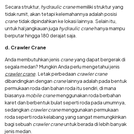
Secara struktur,
hydraulic crane
memiliki struktur yang
tidak rumit, akan tetapi kelemahannya adalah posisi
crane
tidak dipindahkan ke lokasi lainnya. Selain itu,
untuk hal jangkauan juga
hydraulic crane
hanya mampu
berputar hingga 180 derajat saja.
d. Crawler Crane
Anda membutuhkan jenis
crane
yang dapat bergerak di
segala medan? Mungkin Anda perlu mengetahui jenis
crawler crane
. Letak perbedaan
crawler crane
dibandingkan dengan
crane
lainnya adalah pada bentuk
permukaan roda dan bahan roda itu sendiri, di mana
biasanya
mobile crane
menggunakan roda berbahan
karet dan berbentuk bulat seperti roda pada umumnya,
sedangkan
crawler crane
menggunakan permukaan
roda seperti roda kelabang yang sangat memungkinkan
bagi sebuah
crawler crane
untuk berada di lebih banyak
jenis medan.