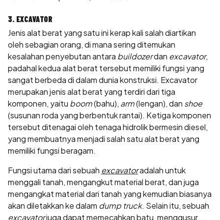
3. EXCAVATOR
Jenis alat berat yang satu ini kerap kali salah diartikan
oleh sebagian orang, di mana sering ditemukan
kesalahan penyebutan antara
buildozer
dan
excavator
,
padahal kedua alat berat tersebut memiliki fungsi yang
sangat berbeda di dalam dunia konstruksi. Excavator
merupakan jenis alat berat yang terdiri dari tiga
komponen, yaitu
boom
(bahu),
arm
(lengan), dan
shoe
(susunan roda yang berbentuk rantai). Ketiga komponen
tersebut ditenagai oleh tenaga hidrolik bermesin diesel,
yang membuatnya menjadi salah satu alat berat yang
memiliki fungsi beragam.
Fungsi utama dari sebuah
excavator
adalah untuk
menggali tanah, mengangkut material berat, dan juga
mengangkat material dari tanah yang kemudian biasanya
akan diletakkan ke dalam
dump truck
. Selain itu, sebuah
excavator
juga dapat memecahkan batu, menggusur