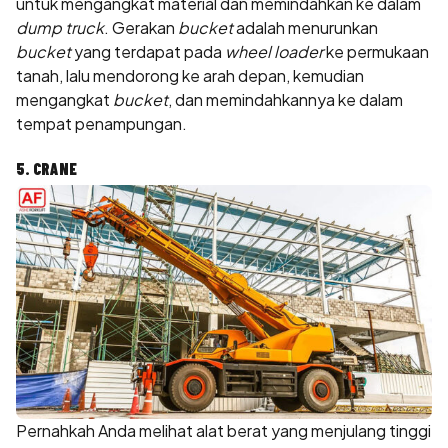
untuk mengangkat material dan memindahkan ke dalam
dump truck
. Gerakan
bucket
adalah menurunkan
bucket
yang terdapat pada
wheel loader
ke permukaan
tanah, lalu mendorong ke arah depan, kemudian
mengangkat
bucket
, dan memindahkannya ke dalam
tempat penampungan.
5. CRANE
Pernahkah Anda melihat alat berat yang menjulang tinggi